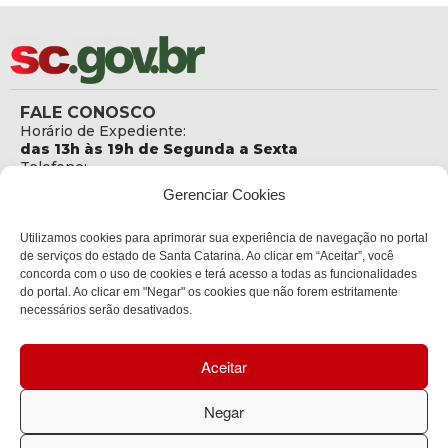
FALE CONOSCO
Horário de Expediente:
das 13h às 19h de Segunda a Sexta
Telefone:
48 3665 - 6146 (secretaria do conselho)
Gerenciar Cookies
E-mail:
ced@fesporte.sc.gov.br
Telefone da Ouvidoria:
Utilizamos cookies para aprimorar sua experiência de navegação no portal
0800-6448500
de serviços do estado de Santa Catarina. Ao clicar em “Aceitar”, você
concorda com o uso de cookies e terá acesso a todas as funcionalidades
ENDEREÇO
do portal. Ao clicar em "Negar" os cookies que não forem estritamente
Sede do Conselho
necessários serão desativados.
Rua Comandante José Ricardo Nunes, 79
Bairro:
Aceitar
Capoeiras, Florianópolis, SC
CEP:
88070-220
Negar
Política de privacidade